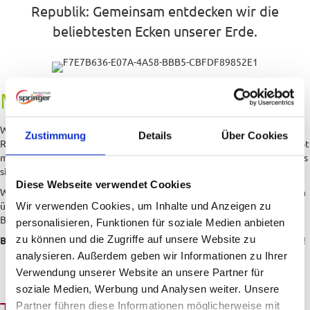
Republik: Gemeinsam entdecken wir die
beliebtesten Ecken unserer Erde.
Mehr als nur Standard(tanz)
Wer an Tanzschule denkt, dem fallen sofort Klassiker wie Walzer,
Zustimmung
Details
Über Cookies
Rumba, Cha-Cha-Cha oder Fox ein. Weltenbummler aber wissen: Es gibt
mehr Tänze zwischen Standard und Lateinamerika als unser Schul-Atlas
sich träumen lässt – ein Blick über den eigenen Horizont genügt.
Diese Webseite verwendet Cookies
Wie wäre es mit einer kubanischen Salsa? Bei uns lernt man neben den
üblichen Tänzen auch spezielle Bewegungsformen wie Merengue,
Wir verwenden Cookies, um Inhalte und Anzeigen zu
Bachata oder Tango Argentino.
personalisieren, Funktionen für soziale Medien anbieten
zu können und die Zugriffe auf unsere Website zu
Beliebt und immer einsatzbereit:
der vielseitig anwendbare Discofox!
analysieren. Außerdem geben wir Informationen zu Ihrer
Verwendung unserer Website an unsere Partner für
soziale Medien, Werbung und Analysen weiter. Unsere
Tanzen lernen –
Partner führen diese Informationen möglicherweise mit