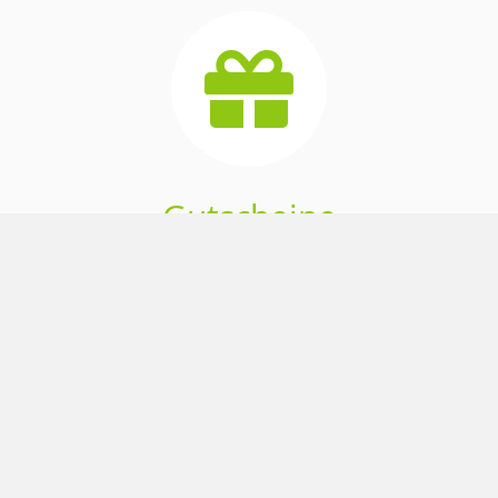
Gutscheine
Zum Geburtstag, zu Weihnachten oder als kleine
Aufmerksamkeit zwischendurch: Tanzfreude kann man
verschenken! Einfach online buchen und ganz unkompliziert
selbst ausdrucken - fertig ist das perfekte Geschenk! Hier gehts
zum
Gutschein-Shop!
Wir sind Mitglied im ALLGEMEINEN DEUTSCHEN
TANZLEHRERVERBAND ADTV