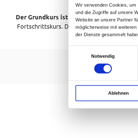
Wir verwenden Cookies, um I
und die Zugriffe auf unsere 
Der Grundkurs ist fertig, doch die Lust a
Website an unsere Partner fü
Fortschrittskurs. Dort werden bekannte Mo
möglicherweise mit weiteren
Tanzfans das gesamt
der Dienste gesammelt habe
E
Notwendig
i
n
w
i
l
Ablehnen
l
i
g
u
n
g
s