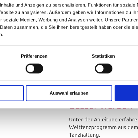
nhalte und Anzeigen zu personalisieren, Funktionen für soziale
Website zu analysieren. Außerdem geben wir Informationen zu I
m Tanzen ist geblieben?
Wer einfach immer weite
r soziale Medien, Werbung und Analysen weiter. Unsere Partner
ves gefestigt und es kommen neben vielen Figure
 Daten zusammen, die Sie ihnen bereitgestellt haben oder die s
e Welttanzprogramm … und können jedes Event zu
n.
Präferenzen
Statistiken
Warum Springer? Darum!
Auswahl erlauben
Besser werden
Unter der Anleitung erfahr
Welttanzprogramm aus dem G
Tanzhaltung.