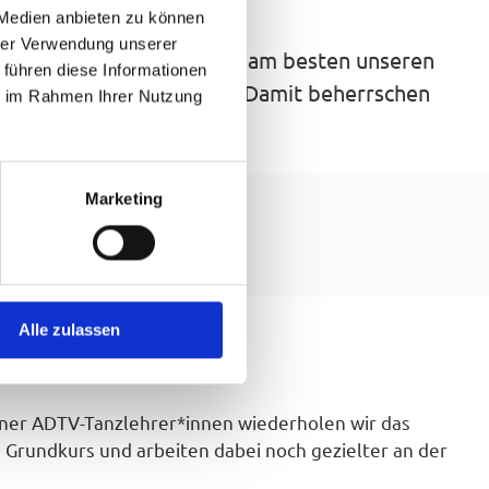
 Medien anbieten zu können
hrer Verwendung unserer
rtanzen möchte, besucht am besten unseren
 führen diese Informationen
n auch neue Tänze hinzu. Damit beherrschen
ie im Rahmen Ihrer Nutzung
 ihrer Bühne machen.
Marketing
Alle zulassen
ener ADTV-Tanzlehrer*innen wiederholen wir das
rundkurs und arbeiten dabei noch gezielter an der