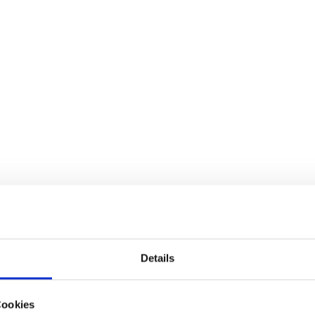
kurse für Jugendliche
Jugendtanzkurse |
Details
rtschrittskurse für J
Cookies