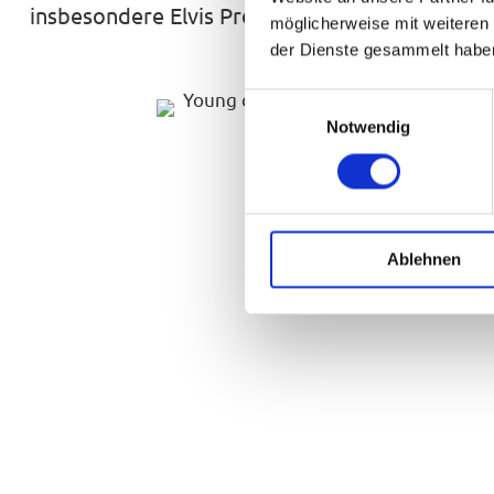
insbesondere Elvis Presley. Seine spezielle Ar
möglicherweise mit weiteren
der Dienste gesammelt habe
E
Notwendig
i
n
w
i
l
Ablehnen
l
i
g
u
n
g
s
a
u