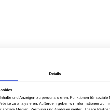
Details
’n’Roll
Roll |
Fröhlich, schnell,
Cookies
nhalte und Anzeigen zu personalisieren, Funktionen für soziale
Website zu analysieren. Außerdem geben wir Informationen zu I
zur Musik. Nämlich eine Reminiszenz an viele gro
r soziale Medien, Werbung und Analysen weiter. Unsere Partner