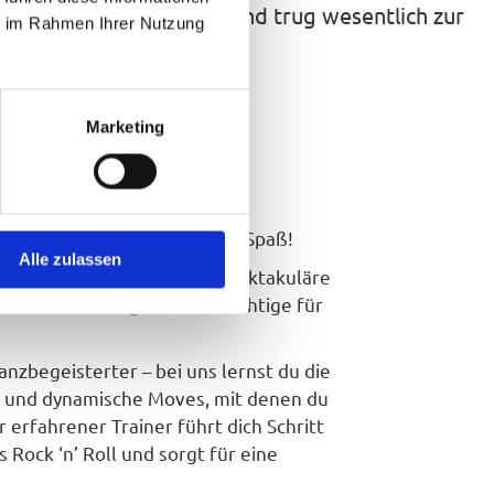
Tanzlandschaft komplett und trug wesentlich zur
ie im Rahmen Ihrer Nutzung
Marketing
ernen
itt
üre den Rhythmus, erlebe den Spaß!
Alle zulassen
, schnelle Drehungen und spektakuläre
’ Roll Tanzkurs
genau das Richtige für
nzbegeisterter – bei uns lernst du die
en und dynamische Moves
, mit denen du
r erfahrener Trainer führt dich Schritt
s Rock ‘n’ Roll und sorgt für eine