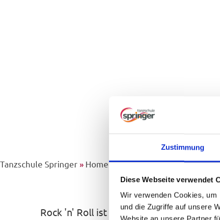
Zustimmung
Tanzschule Springer
»
Home
»
Nach Musik & Laune
»
Rock
Rock 'n' 
Diese Webseite verwendet 
Wir verwenden Cookies, um I
und die Zugriffe auf unsere 
Rock 'n' Roll ist mehr als nur Bewegung 
Website an unsere Partner fü