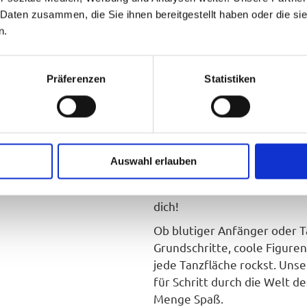
t die Hüfte zu bewegen, veränderte die damalige 
 Daten zusammen, die Sie ihnen bereitgestellt haben oder die s
Entwicklung des Rock 'n' Roll bei.
n.
Präferenzen
Statistiken
Rock 'n' Roll l
Schritt für Schr
Rock ‘n’ Roll Tanzkurs – Sp
Auswahl erlauben
Lust auf mitreißende Musik
Kicks? Dann ist unser
Rock ‘n
dich!
Ob blutiger Anfänger oder Ta
Grundschritte, coole Figur
jede Tanzfläche rockst. Unse
für Schritt durch die Welt de
Menge Spaß.