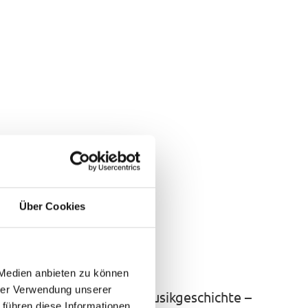
Über Cookies
 sportlich
 Medien anbieten zu können
hrer Verwendung unserer
ße Stars und Helden der Musikgeschichte –
 führen diese Informationen