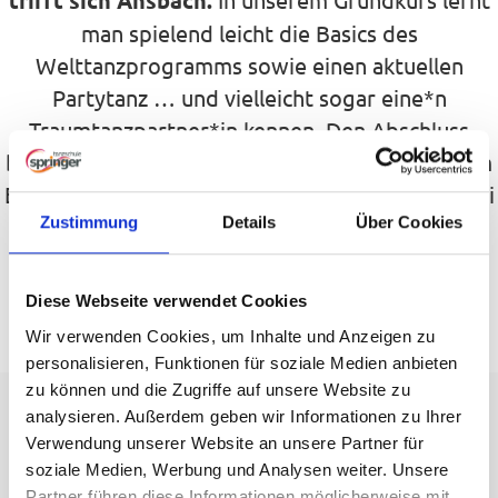
trifft sich Ansbach.
man spielend leicht die Basics des
Welttanzprogramms sowie einen aktuellen
Partytanz … und vielleicht sogar eine*n
Traumtanzpartner*in kennen. Den Abschluss
bildet ein festlicher Ball mit Live-Musik, leckerem
Essen & Trinken und tollen Shows. Das Beste? Bei
Zustimmung
Details
Über Cookies
Springer werden Tanzfans ausschließlich von
erfahrenen ADTV- Tanzlehrerinnen und
Tanzlehrern betreut. Das bedeutet: fundierter
Diese Webseite verwendet Cookies
Tanzspaß leicht und einfach erklärt.
Wir verwenden Cookies, um Inhalte und Anzeigen zu
personalisieren, Funktionen für soziale Medien anbieten
zu können und die Zugriffe auf unsere Website zu
analysieren. Außerdem geben wir Informationen zu Ihrer
Für jeden Beat den richtigen
Verwendung unserer Website an unsere Partner für
soziale Medien, Werbung und Analysen weiter. Unsere
Move
Partner führen diese Informationen möglicherweise mit