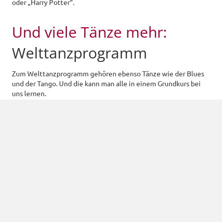
oder „Harry Potter“.
Und viele Tänze mehr:
Welttanzprogramm
Zum Welttanzprogramm gehören ebenso Tänze wie der Blues
und der Tango. Und die kann man alle in einem Grundkurs bei
uns lernen.
Jetzt zum Grundkurs für Jugendliche
anmelden!
Erlebe die beste Zeit deines Lebens und lerne
neue Freunde kennen! Bei unseren
Partys und Veranstaltungen kannst du ab sofort