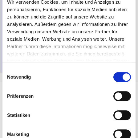
Wir verwenden Cookies, um Inhalte und Anzeigen zu
tanzen lernen für euren großen
Tag! In unserem Hochzeitskurs
personalisieren, Funktionen für soziale Medien anbieten
bereiten wir euch mit viel Spaß
zu können und die Zugriffe auf unsere Website zu
und ohne Stress auf euren
analysieren. Außerdem geben wir Informationen zu Ihrer
Hochzeitstanz vor. Fast jeden
Verwendung unserer Website an unsere Partner für
Monat starten neue Kurse an
soziale Medien, Werbung und Analysen weiter. Unsere
verschiedenen Tagen – so findet
Partner führen diese Informationen möglicherweise mit
ihr ganz einfach…
weiteren Daten zusammen, die Sie ihnen bereitgestellt
about Hochzeitskurse
Mehr lesen
haben oder die sie im Rahmen Ihrer Nutzung der Dienste
gesammelt haben.
E
Notwendig
i
n
w
Präferenzen
i
l
Jeder Tanz beginnt mit dem
l
Statistiken
ersten Schritt
i
g
Marketing
u
Cha-Cha-Cha, Rumba oder Discofox:
Wir drehen die Musik auf,