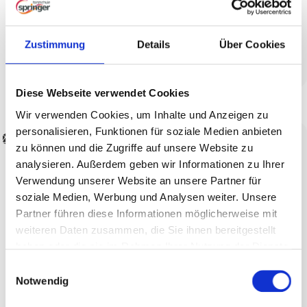
Die Mamas und Papas entspannen sich bei einer Tasse
Kaffee oder einem Cappuccino in unserer Lounge.
Zustimmung
Details
Über Cookies
>Zur Anmeldung<
Diese Webseite verwendet Cookies
Wir verwenden Cookies, um Inhalte und Anzeigen zu
personalisieren, Funktionen für soziale Medien anbieten
Maxi-Club (5 - 7 Jahre)
zu können und die Zugriffe auf unsere Website zu
analysieren. Außerdem geben wir Informationen zu Ihrer
immer montags, 16:30 Uhr (Studio 3)
Verwendung unserer Website an unsere Partner für
immer dienstags, 16:00 Uhr (Studio 3)
soziale Medien, Werbung und Analysen weiter. Unsere
Partner führen diese Informationen möglicherweise mit
In der Altersgruppe ab 5 Jahren werden einfache
Tänze und Choreographien unterrichtet, die Laune
weiteren Daten zusammen, die Sie ihnen bereitgestellt
aufs Tanzen machen!
haben oder die sie im Rahmen Ihrer Nutzung der Dienste
gesammelt haben.
Koordination, Motivation, Spaß an der Bewegung!
E
Notwendig
i
>Zur Anmeldung<
n