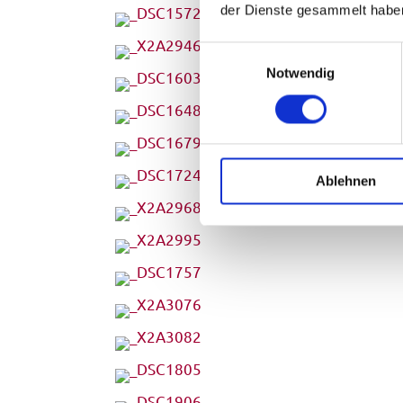
der Dienste gesammelt habe
E
Notwendig
i
n
w
i
l
Ablehnen
l
i
g
u
n
g
s
a
u
s
w