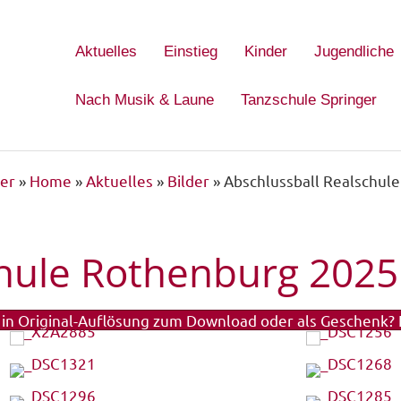
Aktuelles
Einstieg
Kinder
Jugendliche
Nach Musik & Laune
Tanzschule Springer
er
»
Home
»
Aktuelles
»
Bilder
»
Abschlussball Realschul
chule Rothenburg 2025
r in Original-Auflösung zum Download oder als Geschenk? K