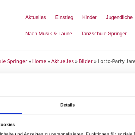
Aktuelles
Einstieg
Kinder
Jugendliche
Nach Musik & Laune
Tanzschule Springer
le Springer
»
Home
»
Aktuelles
»
Bilder
»
Lotto-Party Ja
026
Details
Cookies
nhalte und Anzeigen zu personalisieren, Funktionen für soziale