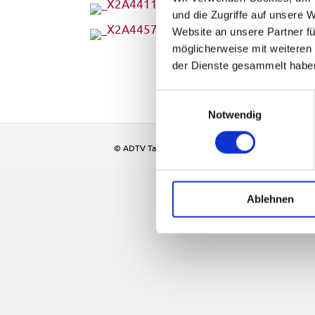
und die Zugriffe auf unsere 
Website an unsere Partner fü
möglicherweise mit weiteren
der Dienste gesammelt habe
E
Notwendig
i
n
© ADTV Tanzschule Springer Ansbach | Folgt uns ger
w
i
l
Ablehnen
l
i
g
u
n
g
s