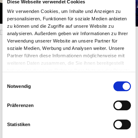
Diese Webseite verwendet Cookies
Wir verwenden Cookies, um Inhalte und Anzeigen zu
personalisieren, Funktionen für soziale Medien anbieten
zu können und die Zugriffe auf unsere Website zu
analysieren. Außerdem geben wir Informationen zu Ihrer
Verwendung unserer Website an unsere Partner für
soziale Medien, Werbung und Analysen weiter. Unsere
Partner führen diese Informationen möglicherweise mit
weiteren Daten zusammen, die Sie ihnen bereitgestellt
haben oder die sie im Rahmen Ihrer Nutzung der Dienste
gesammelt haben.
E
Notwendig
i
n
w
Präferenzen
i
l
l
Statistiken
i