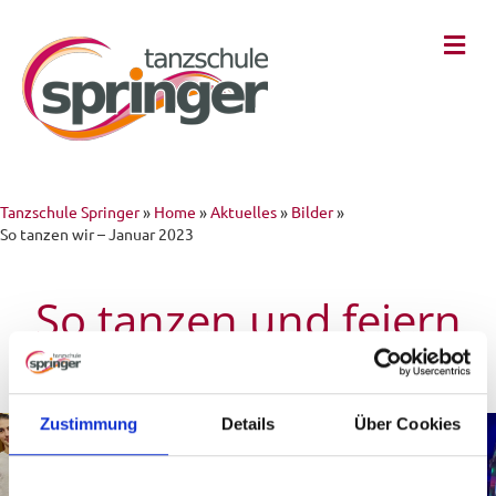
Na
Tanzschule Springer
»
Home
»
Aktuelles
»
Bilder
»
So tanzen wir – Januar 2023
So tanzen und feiern
wir - Januar 2023
Zustimmung
Details
Über Cookies