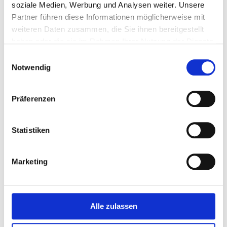
soziale Medien, Werbung und Analysen weiter. Unsere
Partner führen diese Informationen möglicherweise mit
weiteren Daten zusammen, die Sie ihnen bereitgestellt
haben oder die sie im Rahmen Ihrer Nutzung der Dienste
gesammelt haben.
E
Notwendig
i
n
w
Präferenzen
i
l
l
Statistiken
i
g
Marketing
u
n
g
s
Alle zulassen
a