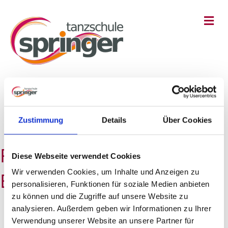
Na
Tanzschule Springer
»
Home
»
Aktuelles
»
Bilder
»
Faschings-Tanzabend für Erwachsene 2026
Zustimmung
Details
Über Cookies
Faschings-Tanzabend für
Diese Webseite verwendet Cookies
Wir verwenden Cookies, um Inhalte und Anzeigen zu
Erwachsene 2026
personalisieren, Funktionen für soziale Medien anbieten
zu können und die Zugriffe auf unsere Website zu
analysieren. Außerdem geben wir Informationen zu Ihrer
Verwendung unserer Website an unsere Partner für