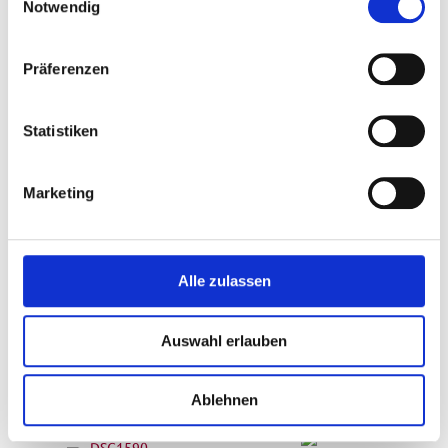
Notwendig
i
n
w
Präferenzen
i
l
l
Statistiken
i
g
Marketing
u
n
g
s
Alle zulassen
a
u
Auswahl erlauben
s
w
a
Ablehnen
h
l