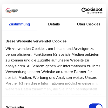
N
a
v
i
Zustimmung
Details
Über Cookies
g
Tanzkurs Jugendliche
a
t
i
Diese Webseite verwendet Cookies
Von
micha
|
18. April 2026
o
Wir verwenden Cookies, um Inhalte und Anzeigen zu
n
Worauf wartest du? Erlebe mit uns eine tolle Zeit! Tanzen macht
personalisieren, Funktionen für soziale Medien anbieten
Spaß und genau darum geht es. Du kommst mit Deinen
zu können und die Zugriffe auf unsere Website zu
Freunden und lernst viele neue Leute kennen. Wir zeigen Dir
analysieren. Außerdem geben wir Informationen zu Ihrer
wie du deine Schritte richtig setzt, damit Du Dich auf der
Verwendung unserer Website an unsere Partner für
Tanzfläche sicher und souverän bewegen kannst. Feiere mit uns
Partys und Bälle und gestalte deine Freizeit mit dem schönsten
soziale Medien, Werbung und Analysen weiter. Unsere
Hobby: Tanzen!
Partner führen diese Informationen möglicherweise mit
Neuer Kurs für Jugendliche: ab September immer freitags um
weiteren Daten zusammen, die Sie ihnen bereitgestellt
18:15 Uhr!!!
Jetzt anmelden!
haben oder die sie im Rahmen Ihrer Nutzung der Dienste
gesammelt haben.
E
Group of friends bonding and having fun outdoors
Notwendig