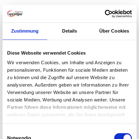
N
a
v
i
Zustimmung
Details
Über Cookies
g
a
t
i
Diese Webseite verwendet Cookies
o
Beiträge mit dem Stichwort: ‘Tanzschule
Wir verwenden Cookies, um Inhalte und Anzeigen zu
n
Springer̵
personalisieren, Funktionen für soziale Medien anbieten
zu können und die Zugriffe auf unsere Website zu
analysieren. Außerdem geben wir Informationen zu Ihrer
Nichts gefunden
Verwendung unserer Website an unsere Partner für
soziale Medien, Werbung und Analysen weiter. Unsere
Partner führen diese Informationen möglicherweise mit
Es scheint, dass wir nicht finden können, was Sie suchen.
weiteren Daten zusammen, die Sie ihnen bereitgestellt
Vielleicht kann eine Suche helfen.
haben oder die sie im Rahmen Ihrer Nutzung der Dienste
gesammelt haben.
E
Notwendig